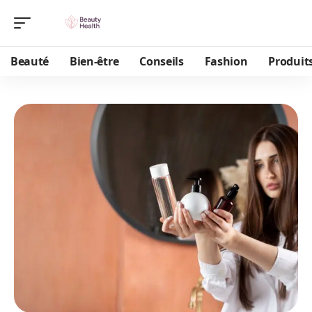
Beauté
Bien-être
Conseils
Fashion
Produit