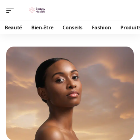
Beauté
Bien-être
Conseils
Fashion
Produit