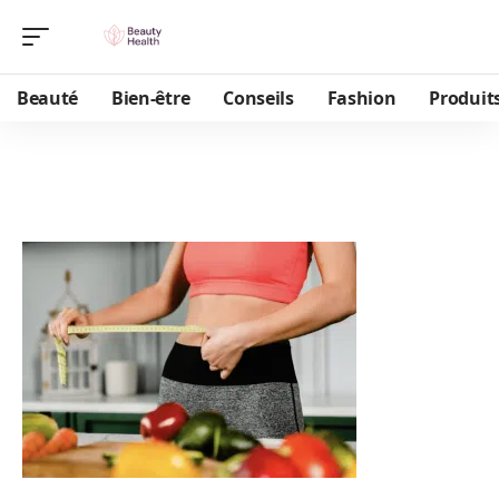
Beauté
Bien-être
Conseils
Fashion
Produit
Sitemap
Spécialisés
de beauté,
le site
collaboratif
Beauty
Health
vous ouvre
ses portes!
Abordant
des sujets