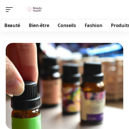
Beauté
Bien-être
Conseils
Fashion
Produit