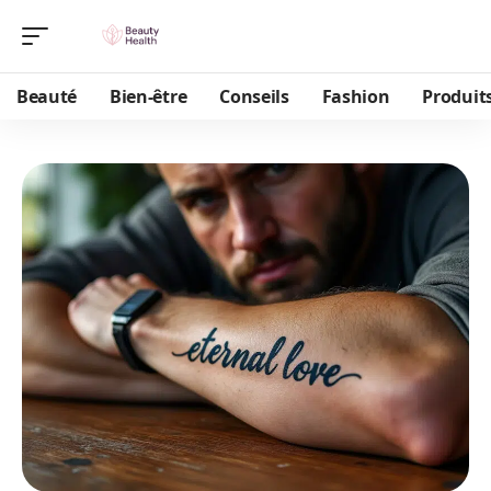
Beauté
Bien-être
Conseils
Fashion
Produit