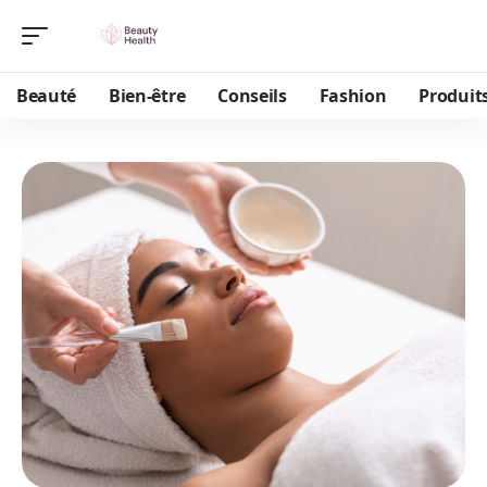
Beauté
Bien-être
Conseils
Fashion
Produit