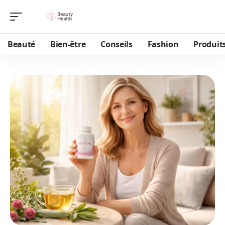
Beauté
Bien-être
Conseils
Fashion
Produit